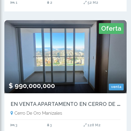
1
2
52 M2
Oferta
$ 990,000,000
venta
E
N VENTA APARTAMENTO EN CERRO DE ORO MANIZALES
Cerro De Oro Manizales
3
3
128 M2