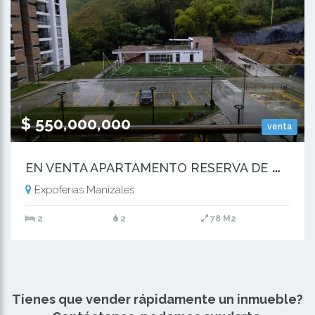
$ 550,000,000
venta
E
N VENTA APARTAMENTO RESERVA DE HUNGRIA MANIZALES
Expoferias Manizales
2
2
78 M2
Tienes que vender rápidamente un inmueble?