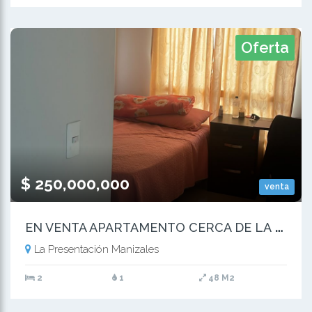
Oferta
$ 250,000,000
venta
E
N VENTA APARTAMENTO CERCA DE LA UNIVERSIDAD AUTONOMA MANIZALES
La Presentación Manizales
2
1
48 M2