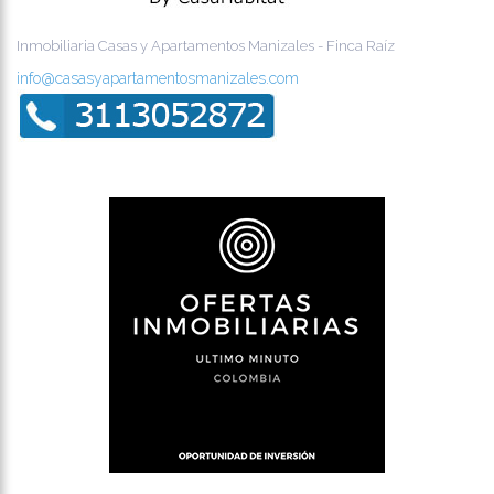
Inmobiliaria Casas y Apartamentos Manizales - Finca Raíz
info@casasyapartamentosmanizales.com