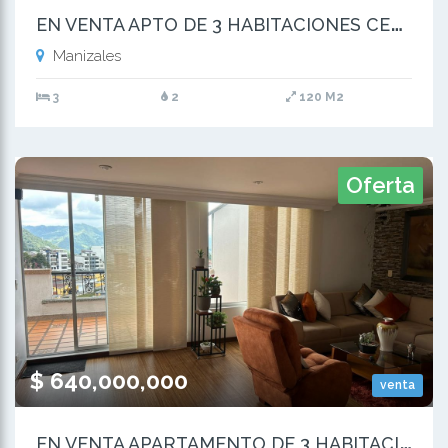
E
N VENTA APTO DE 3 HABITACIONES CERCA AL CENTRO COMERCIAL SANCANCIO
Manizales
3
2
120 M2
Oferta
$ 640,000,000
venta
E
N VENTA APARTAMENTO DE 3 HABITACIONES EN BARRIO VERSALLES MANIZALES