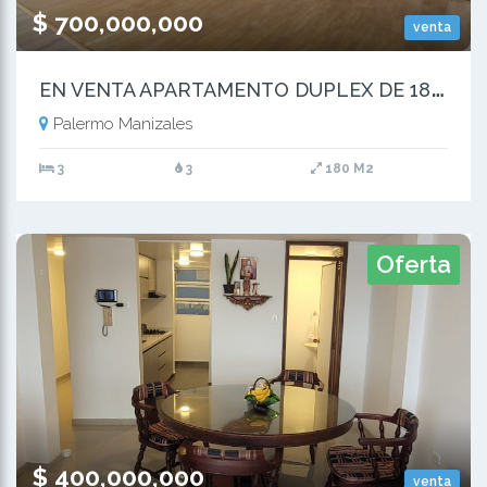
$ 700,000,000
venta
E
N VENTA APARTAMENTO DUPLEX DE 180m² EN PALERMO MANIZALES
Palermo Manizales
3
3
180 M2
Oferta
$ 400,000,000
venta