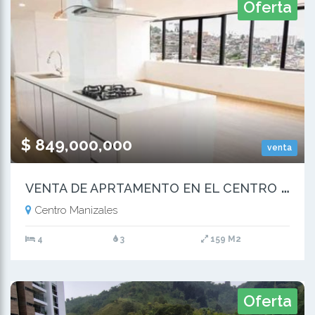
Oferta
$ 849,000,000
venta
V
ENTA DE APRTAMENTO EN EL CENTRO MANIZALES
Centro Manizales
4
3
159 M2
Oferta