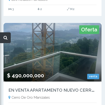
3
2
M2
Oferta
$ 490,000,000
venta
E
N VENTA APARTAMENTO NUEVO CERRO DE ORO MANIZALES
Cerro De Oro Manizales