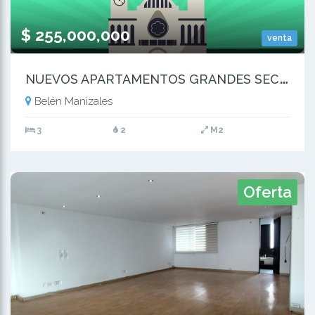
$ 255,000,000
venta
N
UEVOS APARTAMENTOS GRANDES SECTOR EL CABLE/ESTADIO MANIZALES EN VENTA
Belén Manizales
3
2
M2
Oferta