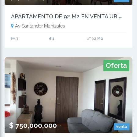
A
PARTAMENTO DE 92 M2 EN VENTA UBICADO EN LA AVENIDA SANTANDER
Av Santander Manizales
3
1
92 M2
Oferta
$ 750,000,000
venta