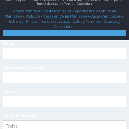
Casas y apartamentos en Manizales - Finca raíz, compra, venta, alquiler -
Inmobiliarias en
Pereira
Colombia
Apartamentos en Venta Manizales
-
Apartaestudios en Venta
Manizales
-
Bodegas
-
Casas en Venta Manizales
-
Casas Campestres
-
Edificios
-
Fincas
-
Venta de Locales
-
Lotes y Terrenos
-
Oficinas y
Consultorios
Búsqueda Rápida
Para
Tipo de propiedad
Zona
Valor Mínimo $