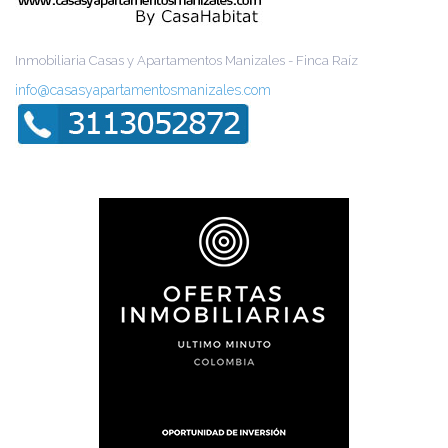
Inmobiliaria Casas y Apartamentos Manizales - Finca Raíz
info@casasyapartamentosmanizales.com