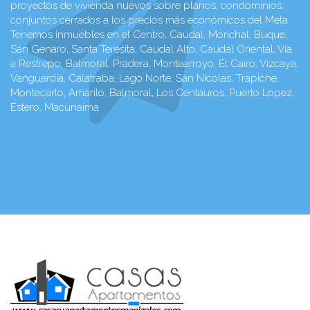
proyectos de vivienda nuevos sobre planos, condominios,
conjuntos cerrados a los precios más económicos del Meta.
Tenemos inmuebles en el Centro, Caudal, Morichal, Buque,
San Genaro, Santa Teresita, Caudal Alto, Caudal Oriental, Vía
a Restrepo, Balmoral, Pradera, Montearroyo, El Cairo, Vizcaya,
Vanguardia, Calatraba, Lago Norte, San Nicolas, Trapiche,
Montecarlo, Amarilo, Balmoral, Los Centauros, Puerto López,
Estero, Macunaíma