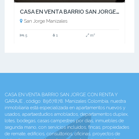
CASA EN VENTA BARRIO SAN JORGE CON RENTA Y GARAJE
San Jorge Manizales
5
1
m²
CASA EN VENTA BARRIO SAN JORGE CON RENTA Y
GARAJE , código: 8967878. Manizales Colombia, nuestra
inmobiliaria está especializada en apartamentos nuevos y
usados, apartaestudios amoblados, departamentos duplex,
lotes, bodegas, casas campestres por dias, inmuebles de
segunda mano, con servicios incluidos, fincas, propiedades
de remate, edificios, consultorios, oficinas, proyectos de