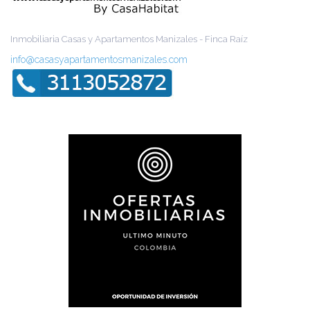
Inmobiliaria Casas y Apartamentos Manizales - Finca Raíz
info@casasyapartamentosmanizales.com