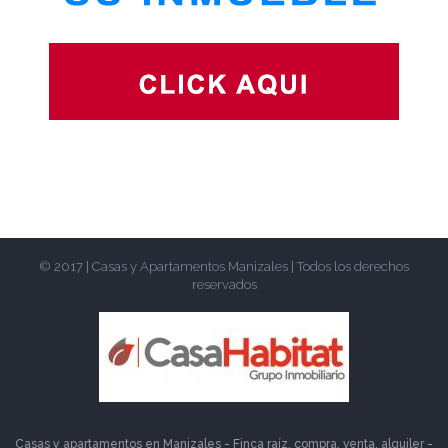
© 2017 | Casas y Apartamentos Manizales | Todos los derechos
reservados
Casas y apartamentos en Manizales - Finca raíz, compra, venta, alquiler -