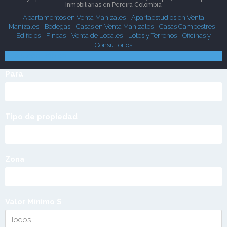
Inmobiliarias en
Pereira
Colombia
Apartamentos en Venta Manizales
-
Apartaestudios en Venta
Manizales
-
Bodegas
-
Casas en Venta Manizales
-
Casas Campestres
-
Edificios
-
Fincas
-
Venta de Locales
-
Lotes y Terrenos
-
Oficinas y
Consultorios
Búsqueda Rápida
Para
Tipo de propiedad
Zona
Valor Mínimo $