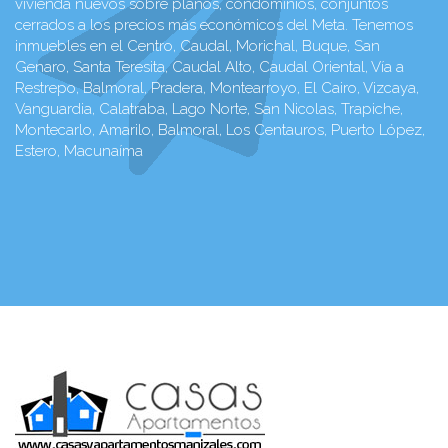
vivienda nuevos sobre planos, condominios, conjuntos
cerrados a los precios más económicos del Meta. Tenemos
inmuebles en el Centro, Caudal, Morichal, Buque, San
Genaro, Santa Teresita, Caudal Alto, Caudal Oriental, Vía a
Restrepo, Balmoral, Pradera, Montearroyo, El Cairo, Vizcaya,
Vanguardia, Calatraba, Lago Norte, San Nicolas, Trapiche,
Montecarlo, Amarilo, Balmoral, Los Centauros, Puerto López,
Estero, Macunaíma