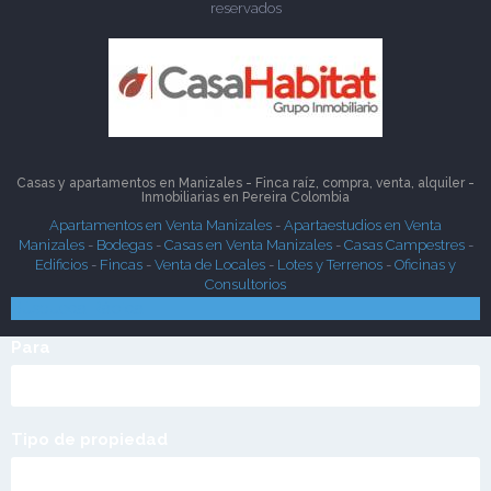
reservados
Casas y apartamentos en Manizales - Finca raíz, compra, venta, alquiler -
Inmobiliarias en
Pereira
Colombia
Apartamentos en Venta Manizales
-
Apartaestudios en Venta
Manizales
-
Bodegas
-
Casas en Venta Manizales
-
Casas Campestres
-
Edificios
-
Fincas
-
Venta de Locales
-
Lotes y Terrenos
-
Oficinas y
Consultorios
Búsqueda Rápida
Para
Tipo de propiedad