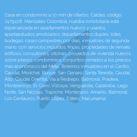
Casa en condominio a 10 min de Viterbo, Caldas, código:
7479478. Manizales Colombia, nuestra inmobiliaria está
especializada en apartamentos nuevos y usados,
apartaestudios amoblados, departamentos duplex, lotes,
bodegas, casas campestres por dias, inmuebles de segunda
mano, con servicios incluidos, fincas, propiedades de remate,
edificios, consultorios, oficinas, proyectos de vivienda nuevos
sobre planos, condominios, conjuntos cerrados a los precios
más económicos del Meta. Tenemos inmuebles en el Centro,
Caudal, Morichal, Buque, San Genaro, Santa Teresita, Caudal
Alto, Caudal Oriental, Vía a Restrepo, Balmoral, Pradera,
Montearroyo, El Cairo, Vizcaya, Vanguardia, Calatraba, Lago
Norte, San Nicolas, Trapiche, Montecarlo, Amarilo, Balmoral,
Los Centauros, Puerto López, Estero, Macunaíma