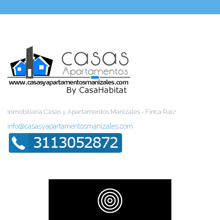
Inmobiliaria Casas y Apartamentos Manizales - Finca Raíz
info@casasyapartamentosmanizales.com