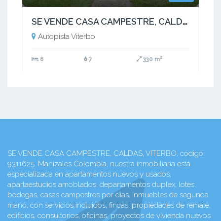
SE VENDE CASA CAMPESTRE, CALDAS, VITERBO
Autopista Viterbo
6
7
330 m²
SE VENDE CASA CAMPESTRE, CALDAS, VITERBO, código:
9311625. Manizales Colombia, nuestra inmobiliaria está
especializada en apartamentos nuevos y usados,
apartaestudios amoblados, departamentos duplex, lotes,
bodegas, casas campestres por dias, inmuebles de segunda
mano, con servicios incluidos, fincas, propiedades de remate,
edificios, consultorios, oficinas, proyectos de vivienda nuevos