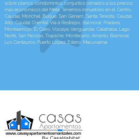
sobre planos, condominios, conjuntos cerrados a los precios
más económicos del Meta. Tenemos inmuebles en el Centro,
Caudal, Morichal, Buque, San Genaro, Santa Teresita, Caudal
Alto, Caudal Oriental, Vía a Restrepo, Balmoral, Pradera,
Montearroyo, El Cairo, Vizcaya, Vanguardia, Calatraba, Lago
Norte, San Nicolas, Trapiche, Montecarlo, Amarilo, Balmoral,
Los Centauros, Puerto López, Estero, Macunaíma