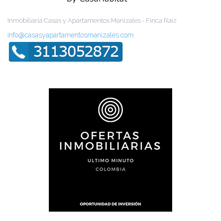
Inmobiliaria Casas y Apartamentos Manizales - Finca Raíz
info@casasyapartamentosmanizales.com