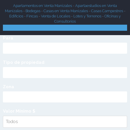
Apartamentos en Venta Manizales
-
Apartaestudios en Venta
Manizales
-
Bodegas
-
Casas en Venta Manizales
-
Casas Campestres
-
Edificios
-
Fincas
-
Venta de Locales
-
Lotes y Terrenos
-
Oficinas y
Consultorios
Búsqueda Rápida
Para
Tipo de propiedad
Zona
Valor Mínimo $