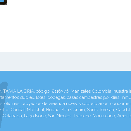
 LA SIRIA, código: 8116376. Manizales Colombia, nuestra inmo
amentos duplex, lotes, bodegas, casas campestres por dias, inmu
ios, oficinas, proyectos de vivienda nuevos sobre planos, condomin
o, Caudal, Morichal, Buque, San Genaro, Santa Teresita, Caudal Al
, Calatraba, Lago Norte, San Nicolas, Trapiche, Montecarlo, Amaril