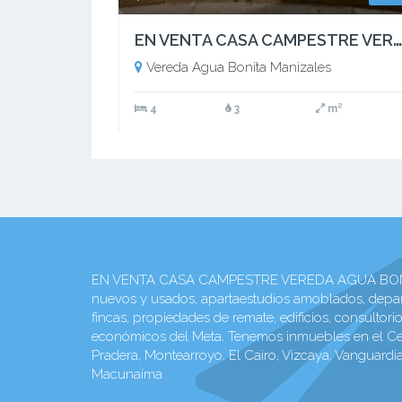
EN VENTA CASA CAMPESTRE VEREDA AGUA BONITA VIA LA SIRIA
Vereda Agua Bonita Manizales
4
3
m²
EN VENTA CASA CAMPESTRE VEREDA AGUA BONITA VIA
nuevos y usados, apartaestudios amoblados, depart
fincas, propiedades de remate, edificios, consultor
económicos del Meta. Tenemos inmuebles en el Centr
Pradera, Montearroyo, El Cairo, Vizcaya, Vanguardia
Macunaíma