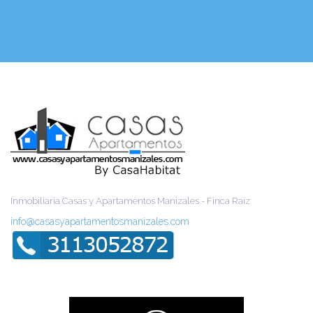
Inmobiliaria Casas y Apartamentos Manizales - Finca Raíz
info@casasyapartamentosmanizales.com