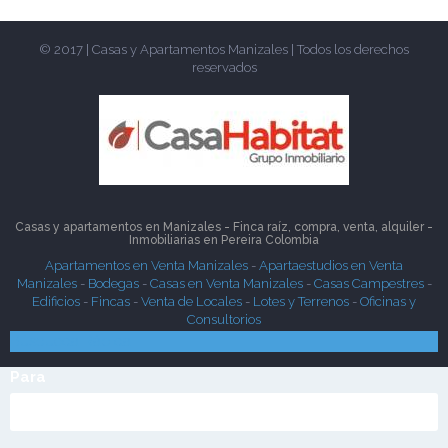
© 2017 | Casas y Apartamentos Manizales | Todos los derechos
reservados
Casas y apartamentos en Manizales - Finca raíz, compra, venta, alquiler -
Inmobiliarias en
Pereira
Colombia
Apartamentos en Venta Manizales
-
Apartaestudios en Venta
Manizales
-
Bodegas
-
Casas en Venta Manizales
-
Casas Campestres
-
Edificios
-
Fincas
-
Venta de Locales
-
Lotes y Terrenos
-
Oficinas y
Consultorios
Búsqueda Rápida
Para