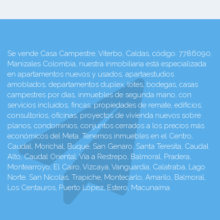
Se vende Casa Campestre, Viterbo, Caldas, código: 7786090.
Manizales Colombia, nuestra inmobiliaria está especializada
en apartamentos nuevos y usados, apartaestudios
amoblados, departamentos duplex, lotes, bodegas, casas
campestres por dias, inmuebles de segunda mano, con
servicios incluidos, fincas, propiedades de remate, edificios,
consultorios, oficinas, proyectos de vivienda nuevos sobre
planos, condominios, conjuntos cerrados a los precios más
económicos del Meta. Tenemos inmuebles en el Centro,
Caudal, Morichal, Buque, San Genaro, Santa Teresita, Caudal
Alto, Caudal Oriental, Vía a Restrepo, Balmoral, Pradera,
Montearroyo, El Cairo, Vizcaya, Vanguardia, Calatraba, Lago
Norte, San Nicolas, Trapiche, Montecarlo, Amarilo, Balmoral,
Los Centauros, Puerto López, Estero, Macunaíma