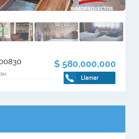
100830
$ 580,000,000
das