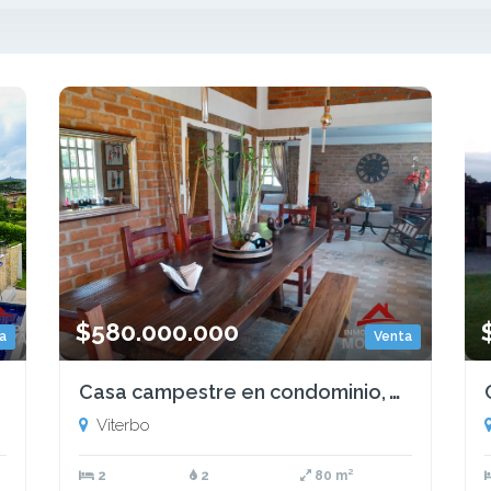
$580.000.000
a
Venta
Casa campestre en condominio, Viterbo, Caldas
Viterbo
2
2
80 m²