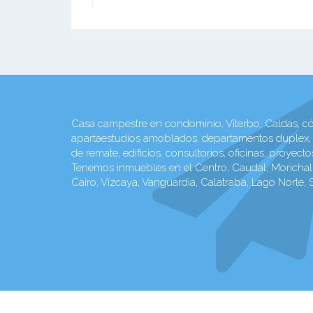
Casa campestre en condominio, Viterbo, Caldas, có
apartaestudios amoblados, departamentos duplex, l
de remate, edificios, consultorios, oficinas, proy
Tenemos inmuebles en el Centro, Caudal, Morichal, 
Cairo, Vizcaya, Vanguardia, Calatraba, Lago Norte,