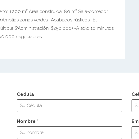
no: 1.200 m² Área construida: 80 m² Sala-comedor
 +Amplias zonas verdes -Acabados rústicos -El
últiple (?Administración: $250.000) -A solo 10 minutos
.000.000 negociables
Cédula
Ce
Nombre *
Ema