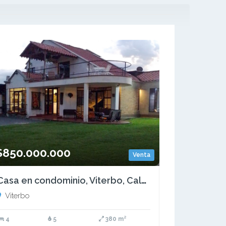
$850.000.000
Venta
Casa en condominio, Viterbo, Caldas
Viterbo
4
5
380 m²