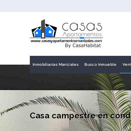
Inmobiliarias Manizales
Busco Inmueble
Ven
Casa campestre en condo