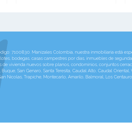
digo: 7100830. Manizales Colombia, nuestra inmobiliaria está es
otes, bodegas, casas campestres por dias, inmuebles de segunda m
ectos de vivienda nuevos sobre planos, condominios, conjuntos cerr
Buque, San Genaro, Santa Teresita, Caudal Alto, Caudal Oriental, V
 San Nicolas, Trapiche, Montecarlo, Amarilo, Balmoral, Los Centau