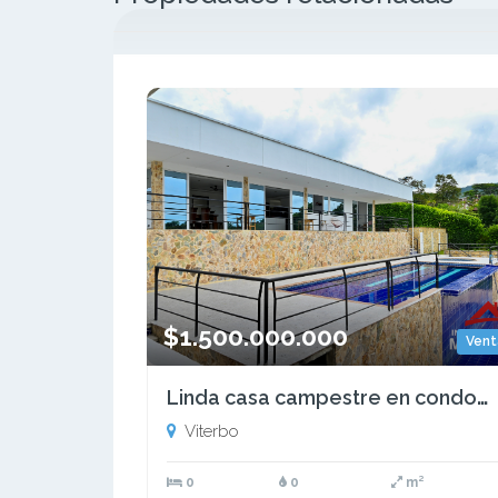
$1.500.000.000
Vent
Linda casa campestre en condominio a 15 min de Viterbo
Viterbo
0
0
m²