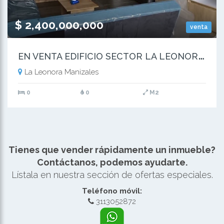
$ 2,400,000,000
venta
E
N VENTA EDIFICIO SECTOR LA LEONORA MANIZALES
La Leonora Manizales
0
0
M2
Tienes que vender rápidamente un inmueble?
Contáctanos, podemos ayudarte.
Lístala en nuestra sección de ofertas especiales.
Teléfono móvil:
3113052872